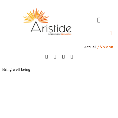
L’Ateli
Our 
Our 
Our s
Contact us
Accueil
/
Viviana
Bring well-being