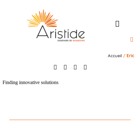
L’Ateli
Our 
Our 
Our s
Contact us
Accueil
/
Eric
Finding innovative solutions