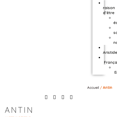
raison
d’être
é
s
n
Aristid
França
E
Accueil
/
Antin
ANTIN