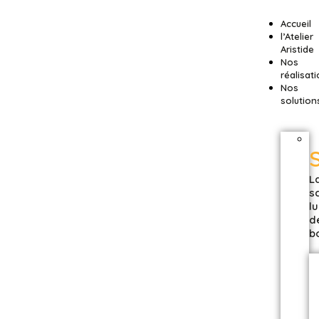
Accueil
l’Atelier
Aristide
Nos
réalisat
Nos
solution
L
s
l
d
b