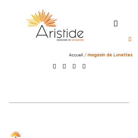
l’Ateli
Nos 
Nos 
Notre rais
Contact
Accueil
/
magasin de Lunettes