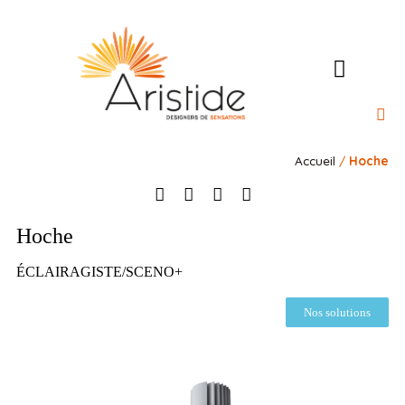
l’Ateli
Nos 
Nos 
Notre rais
Contact
Accueil
/
Hoche
Hoche
ÉCLAIRAGISTE/SCENO+
Nos solutions