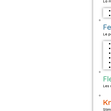
La m
Fe
Le p
Fl
Les
K
Stim