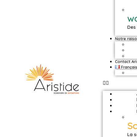
w
Des 
Notre raiso
Contact Ari
Françai
S
La s