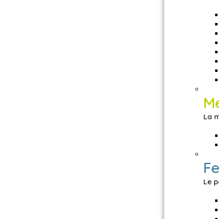
M
La m
Fe
Le p