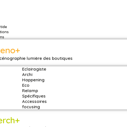
stide
tions
ons
ceno+
cénographie lumière des boutiques
Eclairagiste
Archi
Happening
Eco
Relamp
Spécifiques
Accessoires
focusing
erch+