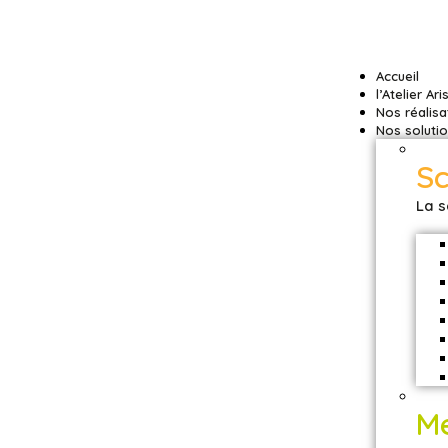
Accueil
l’Atelier Ari
Nos réalisa
Nos soluti
S
La s
M