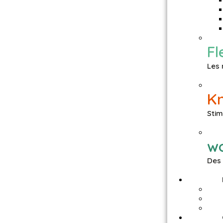
Fl
Les
K
Stim
w
Des 