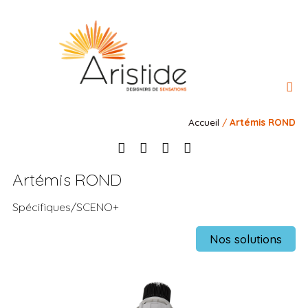
l’Ateli
Nos 
Nos 
Notre rais
Contact
Accueil
/
Artémis ROND
Artémis ROND
Spécifiques/SCENO+
Nos solutions