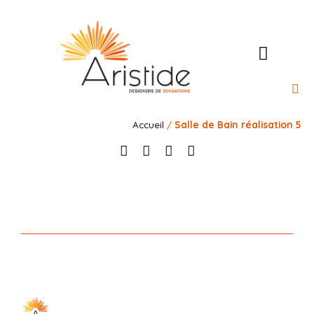
l’Ateli
Nos 
Nos 
Notre rais
Contact
Accueil
/
Salle de Bain réalisation 5