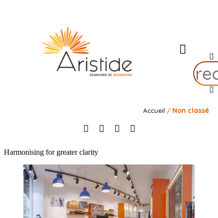
l’Ateli
Nos 
Nos 
Notre rais
Contact
Accueil
/
Non classé
Harmonising for greater clarity