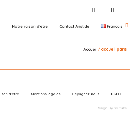
s
Notre raison d’être
Contact Aristide
Français
Accueil
/
accueil paris
ison d’être
Mentions légales
Rejoignez-nous
RGPD
Design By Go Cube